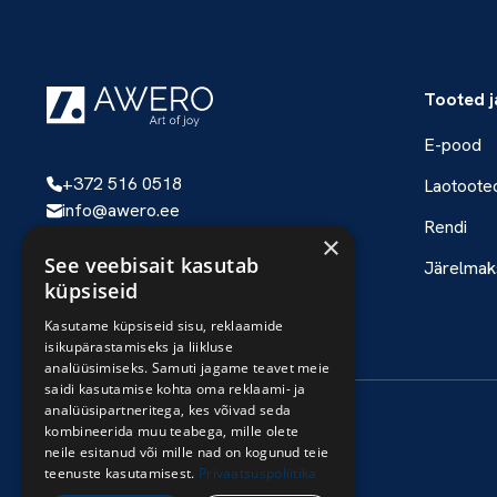
Tooted j
E-pood
+372 516 0518
Laotoote
info@awero.ee
Rendi
×
See veebisait kasutab
Järelmak
Jälgi meid
küpsiseid
Kasutame küpsiseid sisu, reklaamide
isikupärastamiseks ja liikluse
analüüsimiseks. Samuti jagame teavet meie
saidi kasutamise kohta oma reklaami- ja
analüüsipartneritega, kes võivad seda
kombineerida muu teabega, mille olete
© Awero OÜ 2026
neile esitanud või mille nad on kogunud teie
teenuste kasutamisest.
Privaatsuspoliitika
Privaatsuspoliitika
Müügitingimused