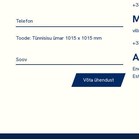
+3
M
vi
Toode: Tünnisisu ümar 1015 x 1015 mm
+3
A
En
Es
Võta ühendust