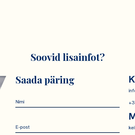
Soovid lisainfot?
Saada päring
K
in
+3
M
ke