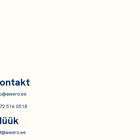
ontakt
fo@awero.ee
72 516 0518
üük
it@awero.ee