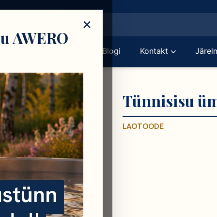
h
×
oju AWERO
otooted
Leia meid
Blogi
Kontakt
Järel
Tünnisisu üm
LAOTOODE