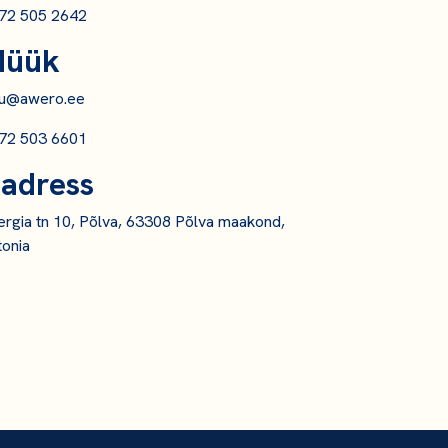
72 505 2642
üük
llu@awero.ee
72 503 6601
adress
ergia tn 10, Põlva, 63308 Põlva maakond,
tonia