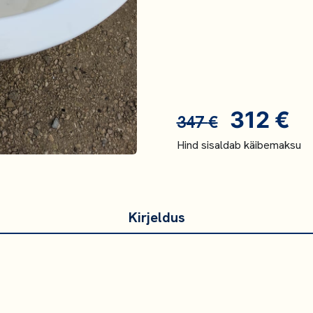
Algne
P
312
€
347
€
hind
hi
Hind sisaldab käibemaksu
oli:
on
347 €.
31
Kirjeldus