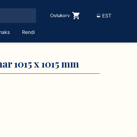
Ostukorv
EST
maks
Rendi
ar 1015 x 1015 mm