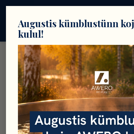
Products searc
Augustis kümblustünn k
kulul!
E-pood
La